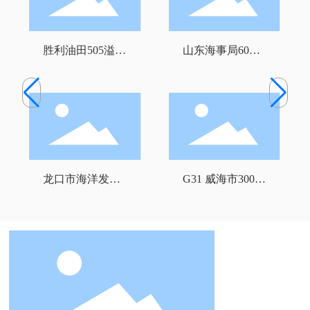
胜利油田505溢油
山东海事局60米
回收船
级B型海事巡逻
船
龙口市海洋发展
G31 威海市300T
和渔业局200吨级
级渔政船
渔政船