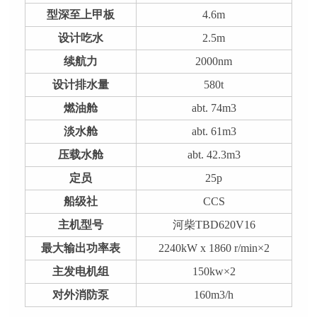
型深至上甲板
4.6m
设计吃水
2.5m
续航力
2000nm
设计排水量
580t
燃油舱
abt. 74m3
淡水舱
abt. 61m3
压载水舱
abt. 42.3m3
定员
25p
船级社
CCS
主机型号
河柴TBD620V16
最大输出功率表
2240kW x 1860 r/min×2
主发电机组
150kw×2
对外消防泵
160m3/h