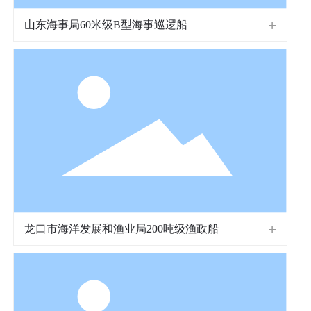
山东海事局60米级B型海事巡逻船
龙口市海洋发展和渔业局200吨级渔政船